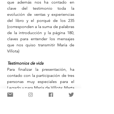
que además nos ha contado en 
clave del testimonio toda la 
evolución de ventas y experiencias 
del libro y el porqué de los 235 
(corresponden a la suma de palabras 
de la introducción y la página 180, 
claves para entender los mensajes 
que nos quiso transmitir María de 
Villota)
Testimonios de vida
Para finalizar la presentación, ha 
contado con la participación de tres 
personas muy especiales para el 
Legado y para María de Villota: Marta 
Barroso, periodista e influencer; Lola 
Fernández-Ochoa, directora de 
Fundación Blanca; y Andy Soucek, 
piloto profesional, vicepresidente 