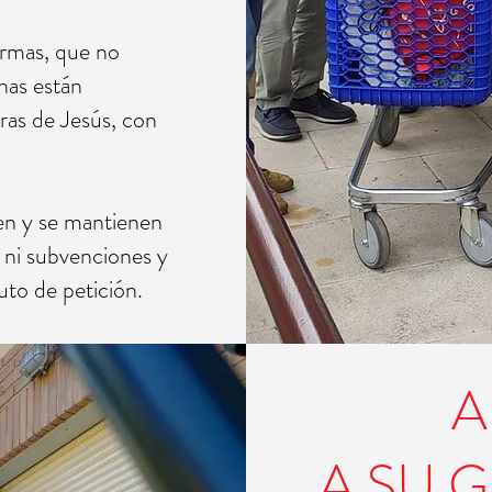
rmas, que no
nas están
ras de Jesús, con
en y se mantienen
n ni subvenciones y
uto de petición.
AP
A SU 