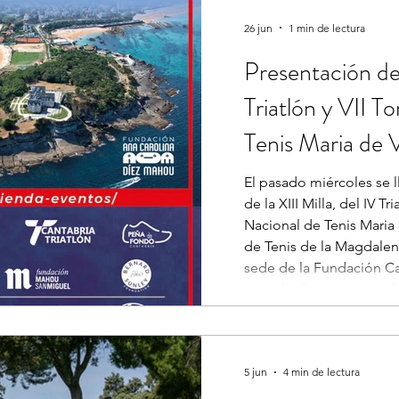
26 jun
1 min de lectura
Presentación de l
Triatlón y VII T
Tenis Maria de V
El pasado miércoles se llevó a c
de la XIII Milla, del IV Tr
Nacional de Tenis Maria 
de Tenis de la Magdalena. El acto se celebró 
sede de la Fundación Ca
Legado de Maria y con la
de Santander Gema Igual. La Alcaldesa repasó
trece años de esta gran 
la Cocina Económica de
5 jun
4 min de lectura
“Primera Estrella” q