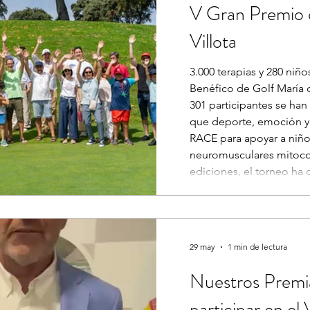
V Gran Premio 
Villota
3.000 terapias y 280 niñ
Benéfico de Golf María d
301 participantes se han
que deporte, emoción y 
RACE para apoyar a niñ
neuromusculares mitocon
ediciones, el torneo ha c
sesiones y tratamientos d
terapia en agua, musicot
atención médica • 80 fam
29 may
1 min de lectura
Nuestros Premia
participar en e