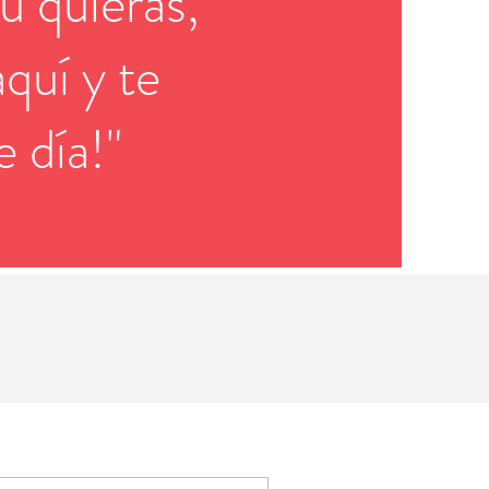
u quieras,
quí y te
 día!"