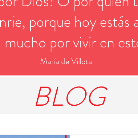
 por Dios! O por quien t
nrie, porque hoy estás a
 mucho por vivir en este
María de Villota
BLOG