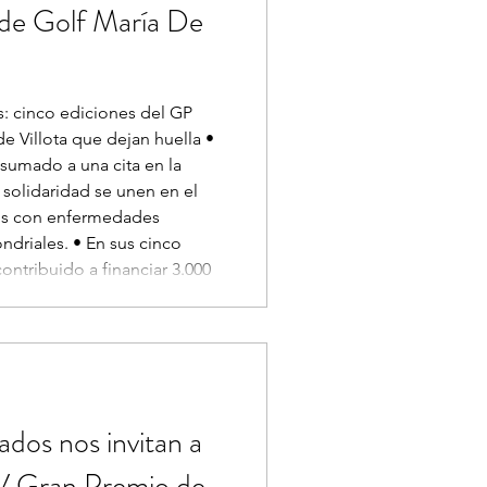
de Golf María De
os: cinco ediciones del GP
e Villota que dejan huella •
 sumado a una cita en la
solidaridad se unen en el
os con enfermedades
driales. • En sus cinco
ontribuido a financiar 3.000
e fisioterapia en sala,
erapia, ayuda psicológica y
ilias han
dos nos invitan a
l V Gran Premio de