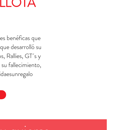
ILLOTA
nes benéficas que
que desarrolló su
, Rallies, GT´s y
su fallecimiento,
vidaesunregalo