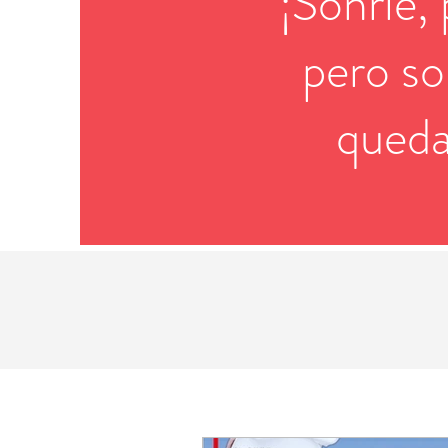
"¡Sonríe,
pero so
queda