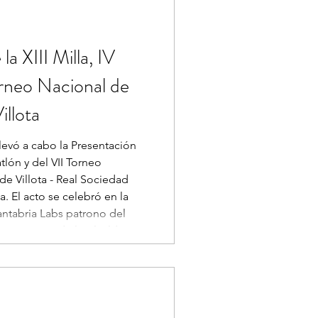
a XIII Milla, IV
orneo Nacional de
illota
abo la Presentación
iatlón y del VII Torneo
de Villota - Real Sociedad
en la
ntabria Labs patrono del
 asistencia de la Alcaldesa
 los
clásica benéfica en favor de
 Santander y del programa