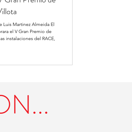
illota
e Luis Martinez Almeida El
brara el V Gran Premio de
las instalaciones del RACE,
N...