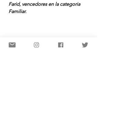
Farid, vencedores en la categoria 
Familiar.
Podio de familias.
Antes de darse la salida a la prueba 
absoluta, se celebraron tres carreras 
para categorías menores. Sub 12, 
Sub 9 y Sub 5 aunque no eran 
competitivas y a todos los 
participantes se les obsequió con 