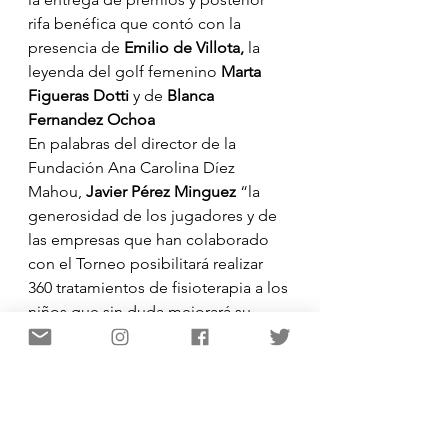
rifa benéfica que contó con la 
presencia de
 Emilio de Villota,
 la 
leyenda del golf femenino 
Marta 
Figueras Dotti 
y de
 Blanca 
Fernandez Ochoa
En palabras del director de la 
Fundación Ana Carolina Díez 
Mahou, 
Javier Pérez Minguez
 “la 
generosidad de los jugadores y de 
las empresas que han colaborado 
con el Torneo posibilitará realizar 
360 tratamientos de fisioterapia a los 
niños que sin duda mejorará su 
calidad de vida”.
El I Torneo María de Villota se debe 
a la iniciativa y ayuda del RACE, a su 
equipo de mantenimiento del 